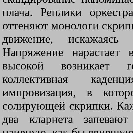
плача. Реплики оркест
оттеняют монологи скрипк
движение, искажаясь
Напряжение нарастает 
высокой возникает г
коллективная каденц
импровизация, в кото
солирующей скрипки. Каже
два кларнета запевают
наивную, как бы явившуюс